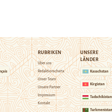
RUBRIKEN
UNSERE
LÄNDER
Über uns
Redaktionscharta
nçais
Kasachstan
Unser Team
Kirgistan
Unsere Partner
Impressum
Tadschikistan
Kontakt
Turkmenista