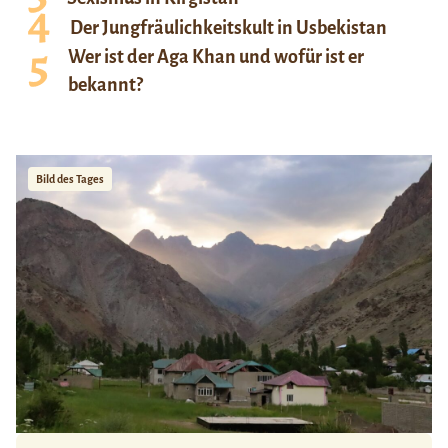
Der Jungfräulichkeitskult in Usbekistan
Wer ist der Aga Khan und wofür ist er
bekannt?
Bild des Tages