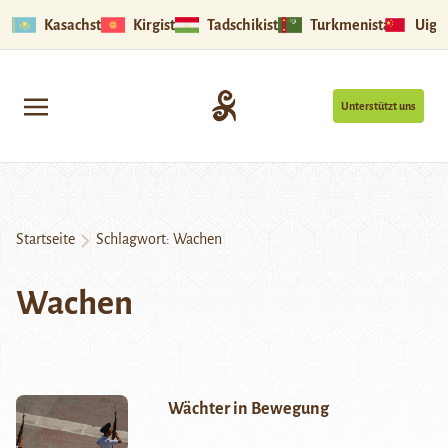
Kasachstan
Kirgistan
Tadschikistan
Turkmenistan
Uigu
Unterstützt uns
Startseite
Schlagwort:
Wachen
Wachen
Wächter in Bewegung