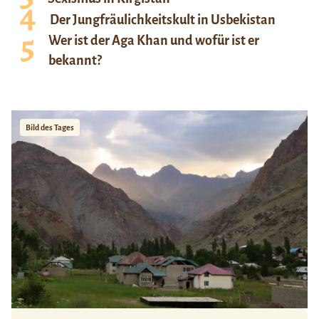
Der Jungfräulichkeitskult in Usbekistan
Wer ist der Aga Khan und wofür ist er
bekannt?
Bild des Tages