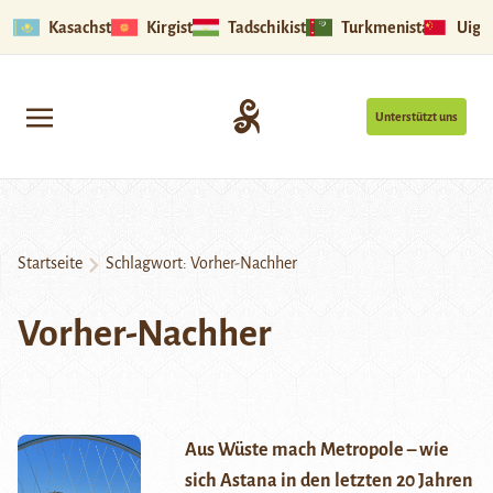
Kasachstan
Kirgistan
Tadschikistan
Turkmenistan
Uigu
Unterstützt uns
Startseite
Schlagwort:
Vorher-Nachher
Vorher-Nachher
Aus Wüste mach Metropole – wie
sich Astana in den letzten 20 Jahren