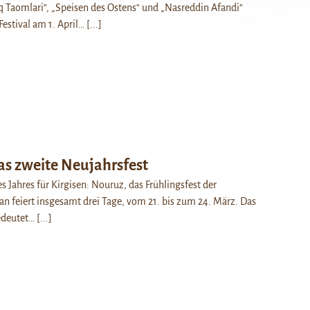
q Taomlari“, „Speisen des Ostens“ und „Nasreddin Afandi“
estival am 1. April…
[...]
as zweite Neujahrsfest
es Jahres für Kirgisen: Nouruz, das Frühlingsfest der
 feiert insgesamt drei Tage, vom 21. bis zum 24. März. Das
edeutet…
[...]