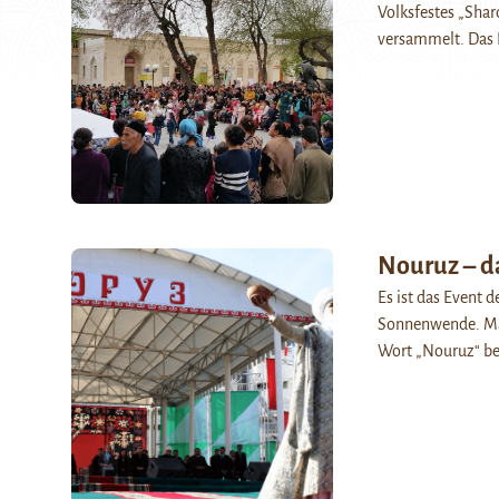
Volksfestes „Shar
versammelt. Das F
Nouruz – d
Es ist das Event d
Sonnenwende. Man
Wort „Nouruz“ b