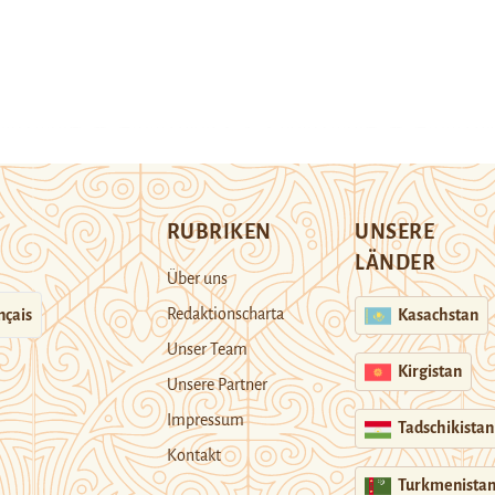
RUBRIKEN
UNSERE
LÄNDER
Über uns
Redaktionscharta
nçais
Kasachstan
Unser Team
Kirgistan
Unsere Partner
Impressum
Tadschikistan
Kontakt
Turkmenista