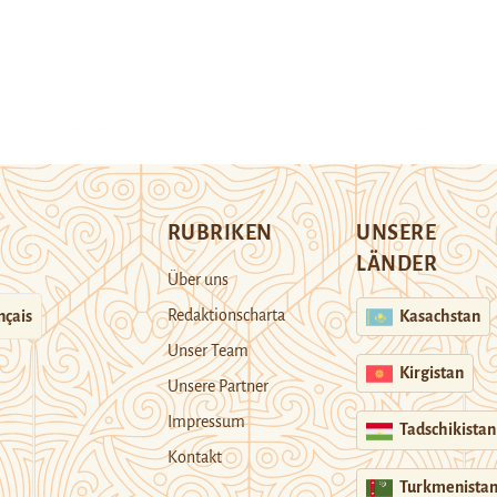
RUBRIKEN
UNSERE
LÄNDER
Über uns
Redaktionscharta
nçais
Kasachstan
Unser Team
Kirgistan
Unsere Partner
Impressum
Tadschikistan
Kontakt
Turkmenista