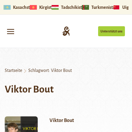
Kasachstan
Kirgistan
Tadschikistan
Turkmenistan
Uigu
Unterstützt uns
Startseite
Schlagwort:
Viktor Bout
Viktor Bout
Viktor Bout