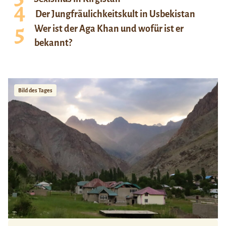
Der Jungfräulichkeitskult in Usbekistan
Wer ist der Aga Khan und wofür ist er
bekannt?
Bild des Tages