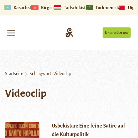
Kasachstan
Kirgistan
Tadschikistan
Turkmenistan
Uigu
Unterstützt uns
Startseite
Schlagwort:
Videoclip
Videoclip
Usbekistan: Eine feine Satire auf
die Kulturpolitik