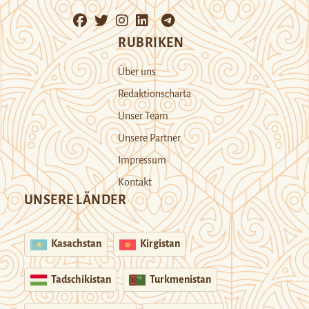
RUBRIKEN
Über uns
Redaktionscharta
Unser Team
Unsere Partner
Impressum
Kontakt
UNSERE LÄNDER
Kasachstan
Kirgistan
Tadschikistan
Turkmenistan