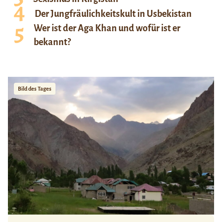
Der Jungfräulichkeitskult in Usbekistan
Wer ist der Aga Khan und wofür ist er
bekannt?
Bild des Tages