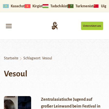
Kasachstan
Kirgistan
Tadschikistan
Turkmenistan
Uigu
Unterstützt uns
Startseite
Schlagwort:
Vesoul
Vesoul
Zentralasiatische Jugend auf
großer Leinwand beim Festival in