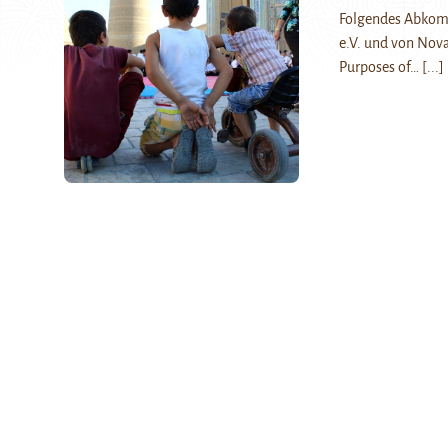
Folgendes Abkomm
e.V. und von Nova
Purposes of…
[...]