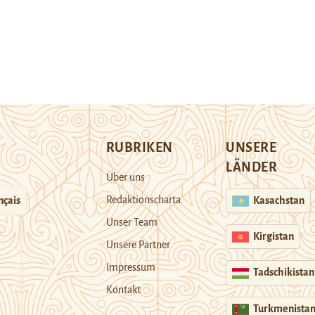
RUBRIKEN
UNSERE
LÄNDER
Über uns
Redaktionscharta
nçais
Kasachstan
Unser Team
Kirgistan
Unsere Partner
Impressum
Tadschikistan
Kontakt
Turkmenista