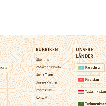
RUBRIKEN
UNSERE
LÄNDER
Über uns
Redaktionscharta
nçais
Kasachstan
Unser Team
Kirgistan
Unsere Partner
Impressum
Tadschikistan
Kontakt
Turkmenista