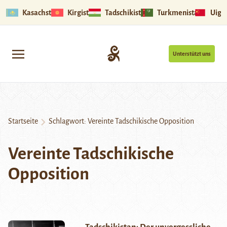
Kasachstan
Kirgistan
Tadschikistan
Turkmenistan
Uigu
Unterstützt uns
Startseite
Schlagwort:
Vereinte Tadschikische Opposition
Vereinte Tadschikische
Opposition