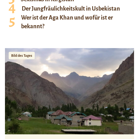
Der Jungfräulichkeitskult in Usbekistan
Wer ist der Aga Khan und wofür ist er
bekannt?
Bild des Tages