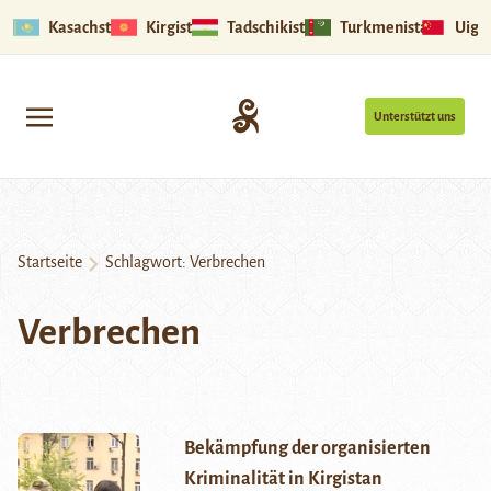
Kasachstan
Kirgistan
Tadschikistan
Turkmenistan
Uigu
Unterstützt uns
Startseite
Schlagwort:
Verbrechen
Verbrechen
Bekämpfung der organisierten
Kriminalität in Kirgistan