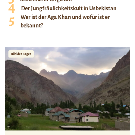
Der Jungfräulichkeitskult in Usbekistan
Wer ist der Aga Khan und wofür ist er
bekannt?
Bild des Tages