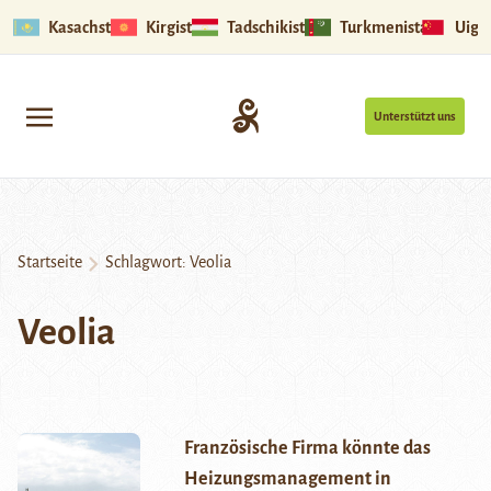
Kasachstan
Kirgistan
Tadschikistan
Turkmenistan
Uigu
Unterstützt uns
Startseite
Schlagwort:
Veolia
Veolia
Französische Firma könnte das
Heizungsmanagement in