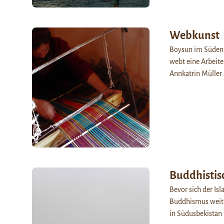
Webkunst
Boysun im Süden U
webt eine Arbeite
Annkatrin Müller 
Buddhistis
Bevor sich der Isl
Buddhismus weit v
in Südusbekistan 