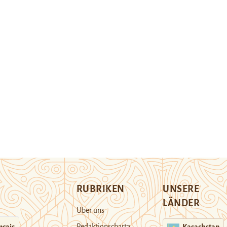
RUBRIKEN
UNSERE
LÄNDER
Über uns
Redaktionscharta