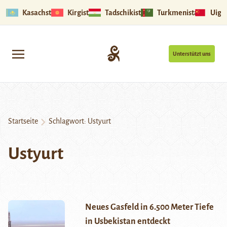
Kasachstan
Kirgistan
Tadschikistan
Turkmenistan
Uigu
Unterstützt uns
Startseite
Schlagwort:
Ustyurt
Ustyurt
Neues Gasfeld in 6.500 Meter Tiefe
in Usbekistan entdeckt