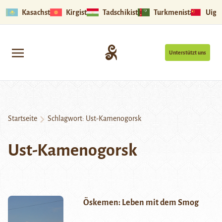
Kasachstan
Kirgistan
Tadschikistan
Turkmenistan
Uigu
Unterstützt uns
Startseite
Schlagwort:
Ust-Kamenogorsk
Ust-Kamenogorsk
Öskemen: Leben mit dem Smog