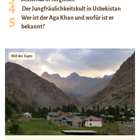
Der Jungfräulichkeitskult in Usbekistan
Wer ist der Aga Khan und wofür ist er
bekannt?
Bild des Tages