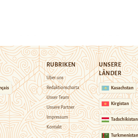
RUBRIKEN
UNSERE
LÄNDER
Über uns
Redaktionscharta
nçais
Kasachstan
Unser Team
Kirgistan
Unsere Partner
Impressum
Tadschikistan
Kontakt
Turkmenista