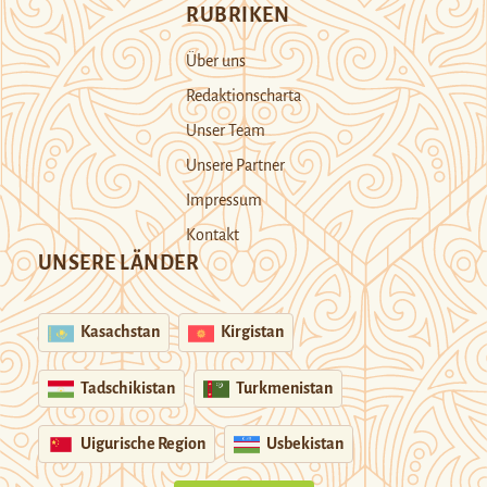
RUBRIKEN
Über uns
Redaktionscharta
Unser Team
Unsere Partner
Impressum
Kontakt
UNSERE LÄNDER
Kasachstan
Kirgistan
Tadschikistan
Turkmenistan
Uigurische Region
Usbekistan