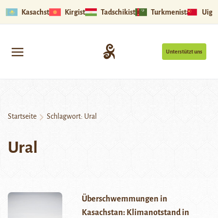
Kasachstan
Kirgistan
Tadschikistan
Turkmenistan
Uigu
Unterstützt uns
Startseite
Schlagwort:
Ural
Ural
Überschwemmungen in
Kasachstan: Klimanotstand in