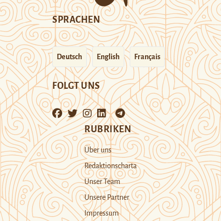
SPRACHEN
Deutsch
English
Français
FOLGT UNS
RUBRIKEN
Über uns
Redaktionscharta
Unser Team
Unsere Partner
Impressum