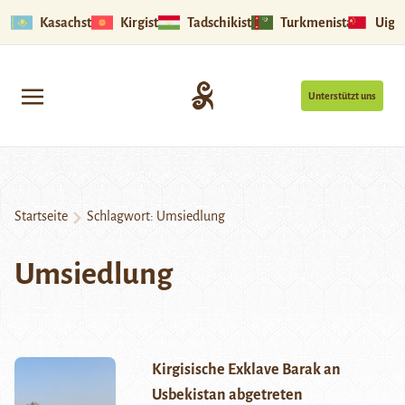
Kasachstan
Kirgistan
Tadschikistan
Turkmenistan
Uigu
Unterstützt uns
Startseite
Schlagwort:
Umsiedlung
Umsiedlung
Kirgisische Exklave Barak an
Usbekistan abgetreten