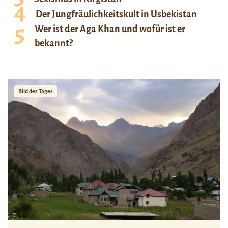
Der Jungfräulichkeitskult in Usbekistan
Wer ist der Aga Khan und wofür ist er
bekannt?
Bild des Tages