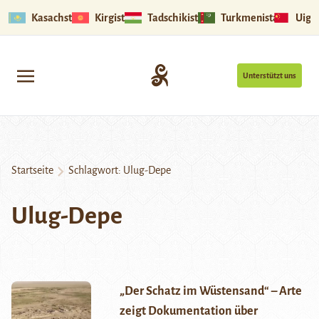
Kasachstan
Kirgistan
Tadschikistan
Turkmenistan
Uigu
Unterstützt uns
Startseite
Schlagwort:
Ulug-Depe
Ulug-Depe
„Der Schatz im Wüstensand“ – Arte
zeigt Dokumentation über