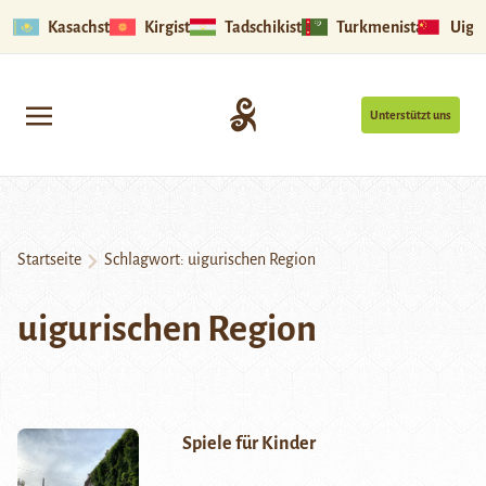
Kasachstan
Kirgistan
Tadschikistan
Turkmenistan
Uigu
Unterstützt uns
Startseite
Schlagwort:
uigurischen Region
uigurischen Region
Spiele für Kinder