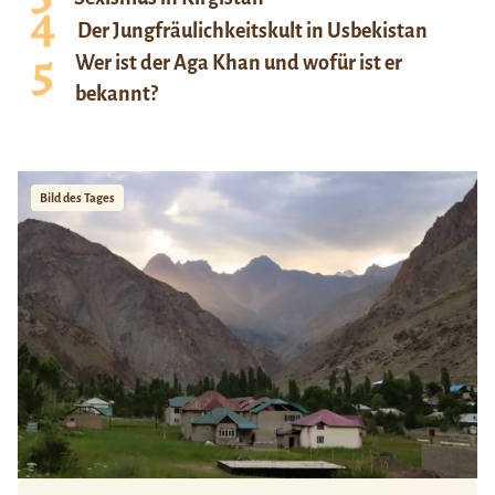
Der Jungfräulichkeitskult in Usbekistan
Wer ist der Aga Khan und wofür ist er
bekannt?
Bild des Tages