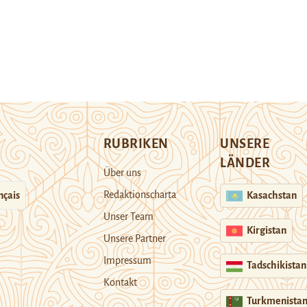
RUBRIKEN
UNSERE
LÄNDER
Über uns
Redaktionscharta
nçais
Kasachstan
Unser Team
Kirgistan
Unsere Partner
Impressum
Tadschikistan
Kontakt
Turkmenista