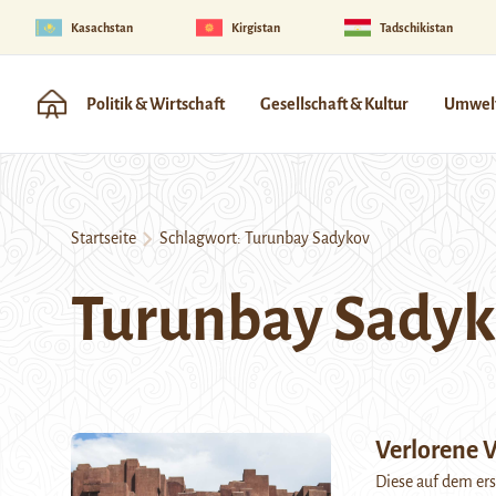
Kasachstan
Kirgistan
Tadschikistan
Politik & Wirtschaft
Gesellschaft & Kultur
Umwelt
Startseite
Schlagwort:
Turunbay Sadykov
Turunbay Sady
Verlorene V
Diese auf dem ers