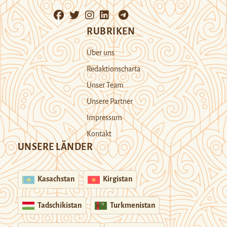
RUBRIKEN
Über uns
Redaktionscharta
Unser Team
Unsere Partner
Impressum
Kontakt
UNSERE LÄNDER
Kasachstan
Kirgistan
Tadschikistan
Turkmenistan