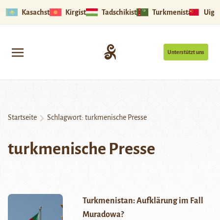
Kasachstan
Kirgistan
Tadschikistan
Turkmenistan
Uigu
Unterstützt uns
Startseite
Schlagwort:
turkmenische Presse
turkmenische Presse
Turkmenistan: Aufklärung im Fall
Muradowa?