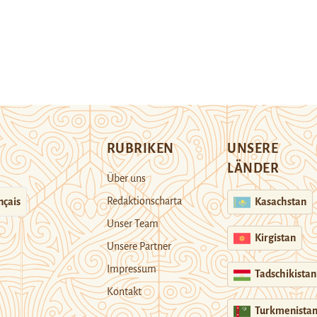
RUBRIKEN
UNSERE
LÄNDER
Über uns
Redaktionscharta
nçais
Kasachstan
Unser Team
Kirgistan
Unsere Partner
Impressum
Tadschikistan
Kontakt
Turkmenista