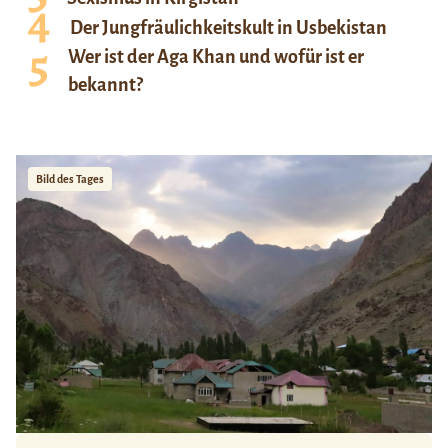
Der Jungfräulichkeitskult in Usbekistan
Wer ist der Aga Khan und wofür ist er
bekannt?
Bild des Tages