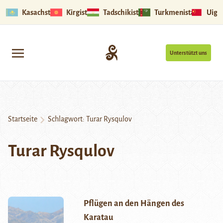
Kasachstan
Kirgistan
Tadschikistan
Turkmenistan
Uigu
Unterstützt uns
Startseite
Schlagwort:
Turar Rysqulov
Turar Rysqulov
Pflügen an den Hängen des
Karatau