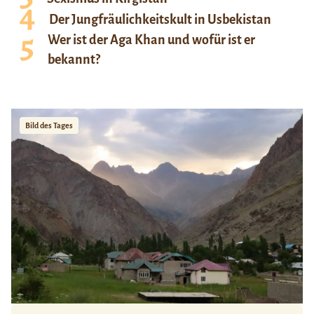
Der Jungfräulichkeitskult in Usbekistan
Wer ist der Aga Khan und wofür ist er
bekannt?
Bild des Tages