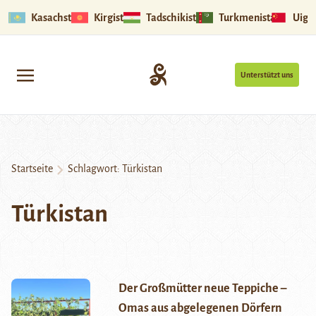
Kasachstan
Kirgistan
Tadschikistan
Turkmenistan
Uigu
Unterstützt uns
Startseite
Schlagwort:
Türkistan
Türkistan
Der Großmütter neue Teppiche –
Omas aus abgelegenen Dörfern