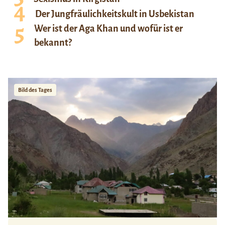
Der Jungfräulichkeitskult in Usbekistan
Wer ist der Aga Khan und wofür ist er
bekannt?
Bild des Tages