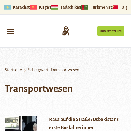
Kasachstan
Kirgistan
Tadschikistan
Turkmenistan
Uigu
Unterstützt uns
Startseite
Schlagwort:
Transportwesen
Transportwesen
Raus auf die Straße: Usbekistans
erste Busfahrerinnen