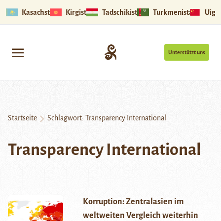
Kasachstan
Kirgistan
Tadschikistan
Turkmenistan
Uigu
Unterstützt uns
Startseite
Schlagwort:
Transparency International
Transparency International
Korruption: Zentralasien im
weltweiten Vergleich weiterhin