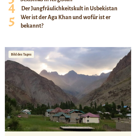
Der Jungfräulichkeitskult in Usbekistan
Wer ist der Aga Khan und wofür ist er
bekannt?
Bild des Tages