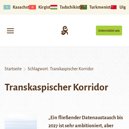
Kasachstan
Kirgistan
Tadschikistan
Turkmenistan
Uigu
Unterstützt uns
Startseite
Schlagwort:
Transkaspischer Korridor
Transkaspischer Korridor
„Ein fließender Datenaustausch bis
2027 ist sehr ambitioniert, aber