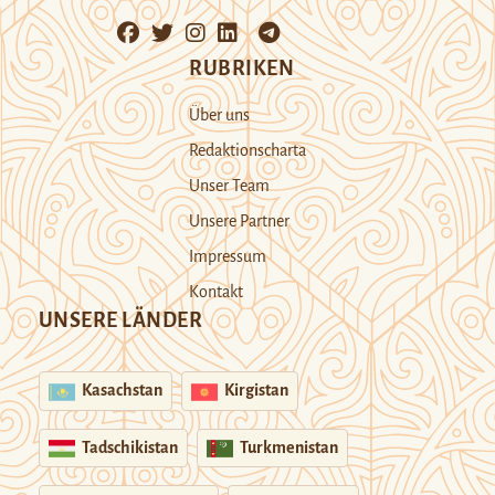
RUBRIKEN
Über uns
Redaktionscharta
Unser Team
Unsere Partner
Impressum
Kontakt
UNSERE LÄNDER
Kasachstan
Kirgistan
Tadschikistan
Turkmenistan