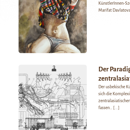
KünstlerInnen-Sz
Marifat Davlatov
Der Paradi
zentralasia
Der usbekische Kü
sich die Komplexi
zentralasiatische
fassen…
[...]