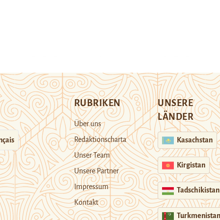
RUBRIKEN
UNSERE
LÄNDER
Über uns
Redaktionscharta
nçais
Kasachstan
Unser Team
Kirgistan
Unsere Partner
Impressum
Tadschikistan
Kontakt
Turkmenista