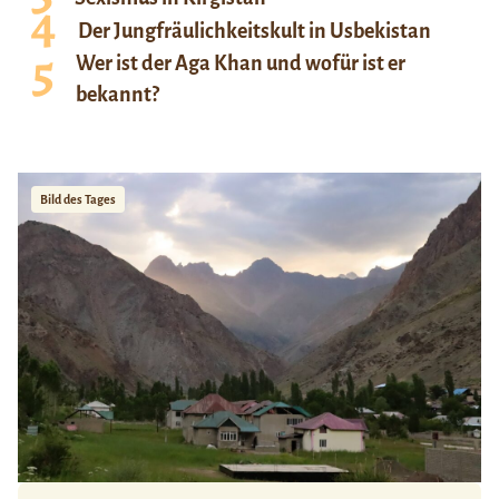
Der Jungfräulichkeitskult in Usbekistan
Wer ist der Aga Khan und wofür ist er
bekannt?
Bild des Tages