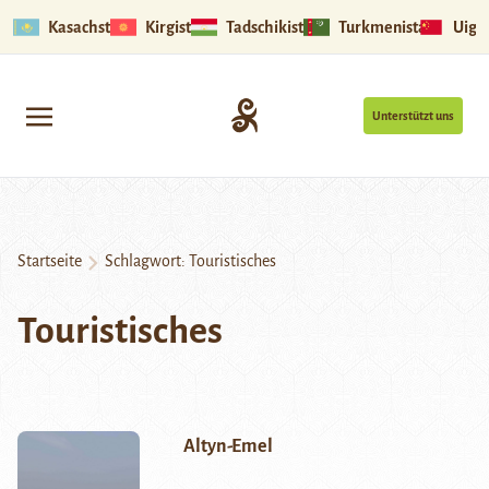
Kasachstan
Kirgistan
Tadschikistan
Turkmenistan
Uigu
Unterstützt uns
Startseite
Schlagwort:
Touristisches
Touristisches
Altyn-Emel