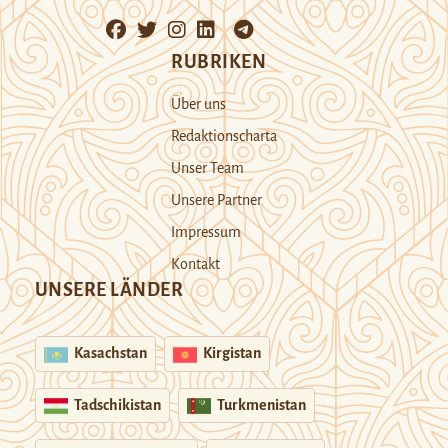
RUBRIKEN
Über uns
Redaktionscharta
Unser Team
Unsere Partner
Impressum
Kontakt
UNSERE LÄNDER
Kasachstan
Kirgistan
Tadschikistan
Turkmenistan