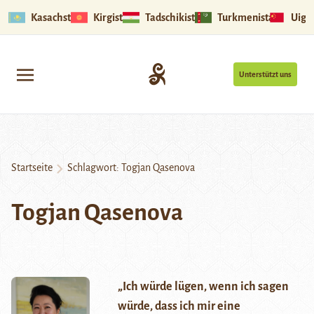
Kasachstan
Kirgistan
Tadschikistan
Turkmenistan
Uigu
Unterstützt uns
Startseite
Schlagwort:
Togjan Qasenova
Togjan Qasenova
„Ich würde lügen, wenn ich sagen
würde, dass ich mir eine