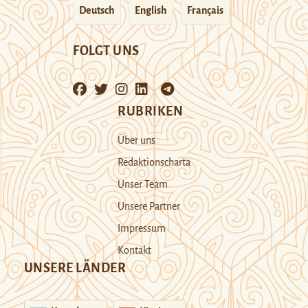
Deutsch
English
Français
FOLGT UNS
RUBRIKEN
Über uns
Redaktionscharta
Unser Team
Unsere Partner
Impressum
Kontakt
UNSERE LÄNDER