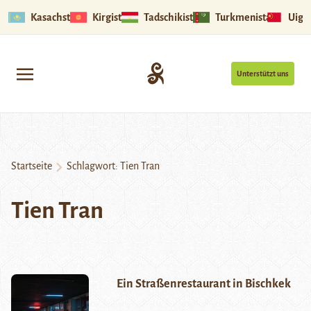
Kasachstan
Kirgistan
Tadschikistan
Turkmenistan
Uigu
Unterstützt uns
Startseite
Schlagwort:
Tien Tran
Tien Tran
Ein Straßenrestaurant in Bischkek