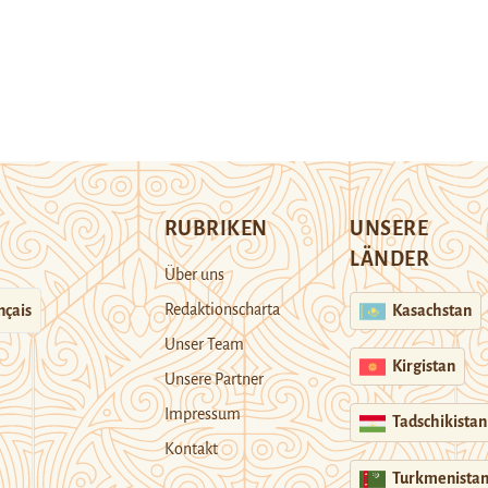
RUBRIKEN
UNSERE
LÄNDER
Über uns
Redaktionscharta
nçais
Kasachstan
Unser Team
Kirgistan
Unsere Partner
Impressum
Tadschikistan
Kontakt
Turkmenista