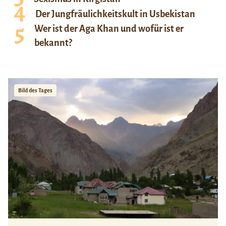
Der Jungfräulichkeitskult in Usbekistan
Wer ist der Aga Khan und wofür ist er
bekannt?
Bild des Tages