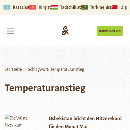
Kasachstan
Kirgistan
Tadschikistan
Turkmenistan
Uigu
Unterstützt uns
Startseite
Schlagwort:
Temperaturanstieg
Temperaturanstieg
Usbekistan bricht den Hitzerekord
für den Monat Mai