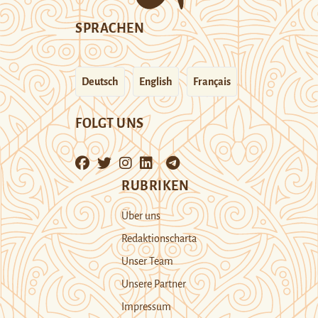
SPRACHEN
Deutsch
English
Français
FOLGT UNS
RUBRIKEN
Über uns
Redaktionscharta
Unser Team
Unsere Partner
Impressum