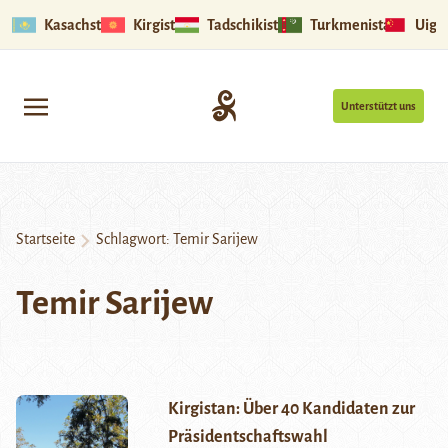
Kasachstan
Kirgistan
Tadschikistan
Turkmenistan
Uigu
Unterstützt uns
Startseite
Schlagwort:
Temir Sarijew
Temir Sarijew
Kirgistan: Über 40 Kandidaten zur
Präsidentschaftswahl