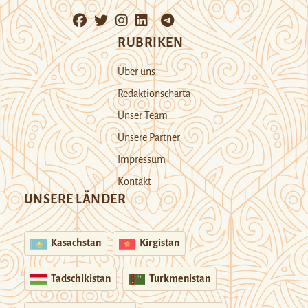
RUBRIKEN
Über uns
Redaktionscharta
Unser Team
Unsere Partner
Impressum
Kontakt
UNSERE LÄNDER
Kasachstan
Kirgistan
Tadschikistan
Turkmenistan