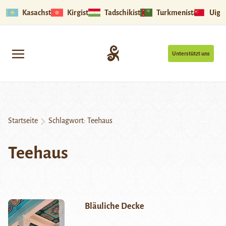
Kasachstan
Kirgistan
Tadschikistan
Turkmenistan
Uigu
Unterstützt uns
Startseite
Schlagwort:
Teehaus
Teehaus
Bläuliche Decke