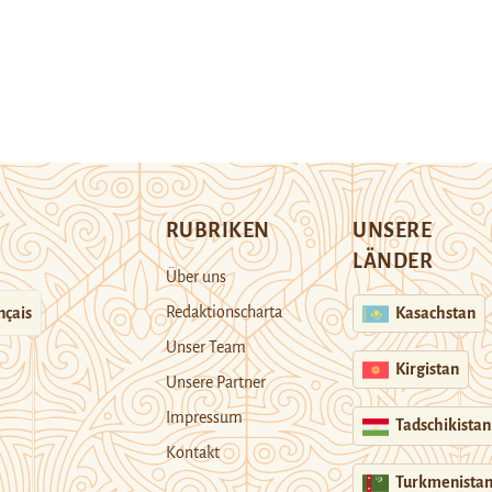
RUBRIKEN
UNSERE
LÄNDER
Über uns
Redaktionscharta
nçais
Kasachstan
Unser Team
Kirgistan
Unsere Partner
Impressum
Tadschikistan
Kontakt
Turkmenista