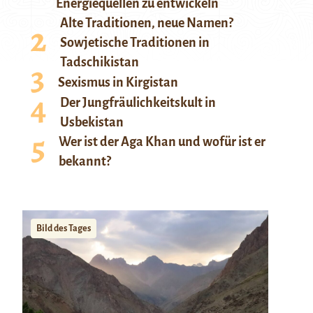
Energiequellen zu entwickeln
Alte Traditionen, neue Namen?
Sowjetische Traditionen in
Tadschikistan
Sexismus in Kirgistan
Der Jungfräulichkeitskult in
Usbekistan
Wer ist der Aga Khan und wofür ist er
bekannt?
Bild des Tages