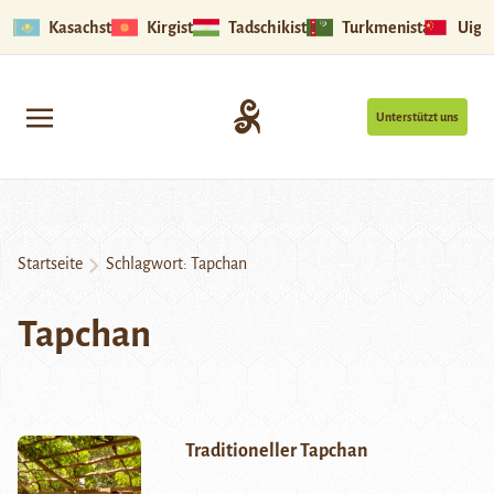
Kasachstan
Kirgistan
Tadschikistan
Turkmenistan
Uigu
Unterstützt uns
Startseite
Schlagwort:
Tapchan
Tapchan
Traditioneller Tapchan