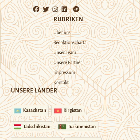
RUBRIKEN
Über uns
Redaktionscharta
Unser Team
Unsere Partner
Impressum
Kontakt
UNSERE LÄNDER
Kasachstan
Kirgistan
Tadschikistan
Turkmenistan