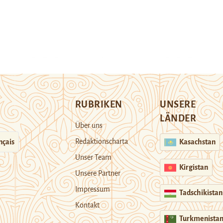
RUBRIKEN
UNSERE
LÄNDER
Über uns
Redaktionscharta
nçais
Kasachstan
Unser Team
Kirgistan
Unsere Partner
Impressum
Tadschikistan
Kontakt
Turkmenista