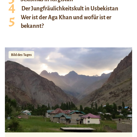
Der Jungfräulichkeitskult in Usbekistan
Wer ist der Aga Khan und wofür ist er
bekannt?
Bild des Tages