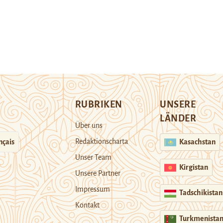
RUBRIKEN
UNSERE
LÄNDER
Über uns
Redaktionscharta
nçais
Kasachstan
Unser Team
Kirgistan
Unsere Partner
Impressum
Tadschikistan
Kontakt
Turkmenista