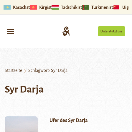
Kasachstan
Kirgistan
Tadschikistan
Turkmenistan
Uigu
Unterstützt uns
Startseite
Schlagwort:
Syr Darja
Syr Darja
Ufer des Syr Darja