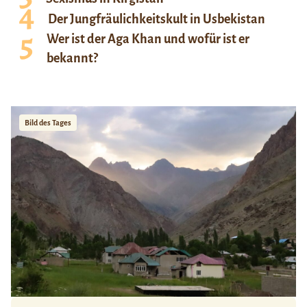
Der Jungfräulichkeitskult in Usbekistan
Wer ist der Aga Khan und wofür ist er
bekannt?
Bild des Tages