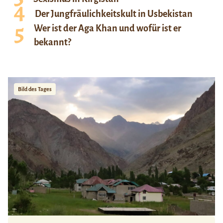
Der Jungfräulichkeitskult in Usbekistan
Wer ist der Aga Khan und wofür ist er
bekannt?
Bild des Tages