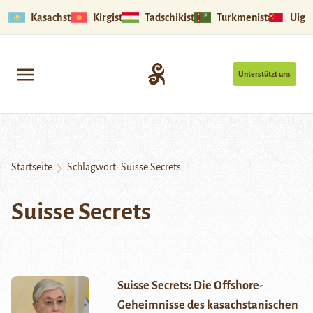
Kasachstan
Kirgistan
Tadschikistan
Turkmenistan
Uigu
Unterstützt uns
Startseite
Schlagwort:
Suisse Secrets
Suisse Secrets
Suisse Secrets: Die Offshore-
Geheimnisse des kasachstanischen