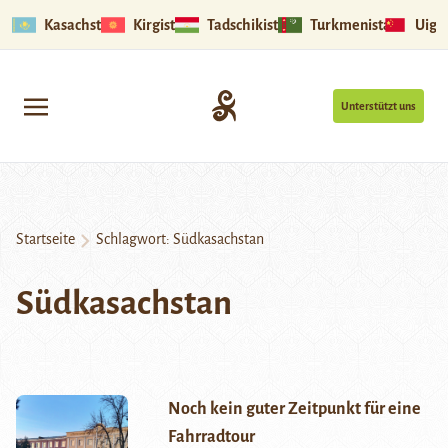
Kasachstan
Kirgistan
Tadschikistan
Turkmenistan
Uigu
Unterstützt uns
Startseite
Schlagwort:
Südkasachstan
Südkasachstan
Noch kein guter Zeitpunkt für eine
Fahrradtour