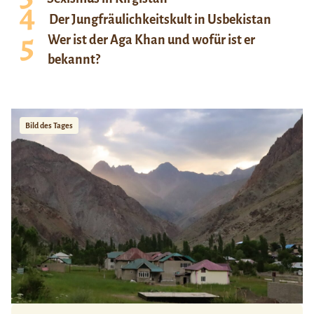
Der Jungfräulichkeitskult in Usbekistan
Wer ist der Aga Khan und wofür ist er
bekannt?
Bild des Tages