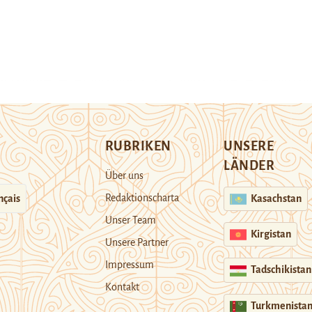
RUBRIKEN
UNSERE
LÄNDER
Über uns
Redaktionscharta
nçais
Kasachstan
Unser Team
Kirgistan
Unsere Partner
Impressum
Tadschikistan
Kontakt
Turkmenista