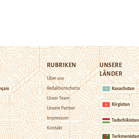
RUBRIKEN
UNSERE
LÄNDER
Über uns
Redaktionscharta
nçais
Kasachstan
Unser Team
Kirgistan
Unsere Partner
Impressum
Tadschikistan
Kontakt
Turkmenista