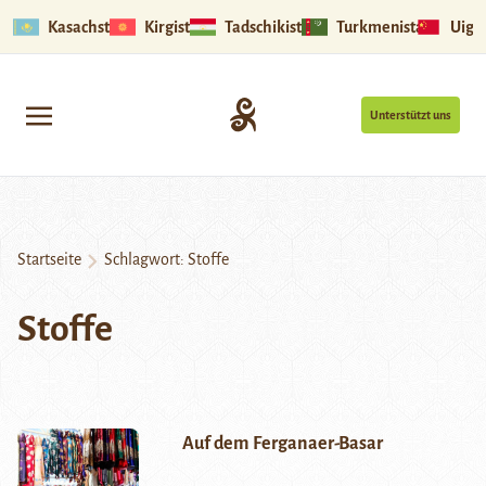
Kasachstan
Kirgistan
Tadschikistan
Turkmenistan
Uigu
Unterstützt uns
Startseite
Schlagwort:
Stoffe
Stoffe
Auf dem Ferganaer-Basar