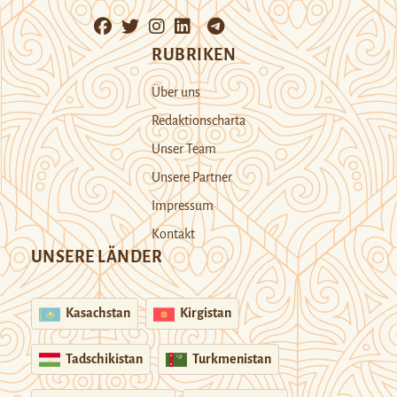
RUBRIKEN
Über uns
Redaktionscharta
Unser Team
Unsere Partner
Impressum
Kontakt
UNSERE LÄNDER
Kasachstan
Kirgistan
Tadschikistan
Turkmenistan