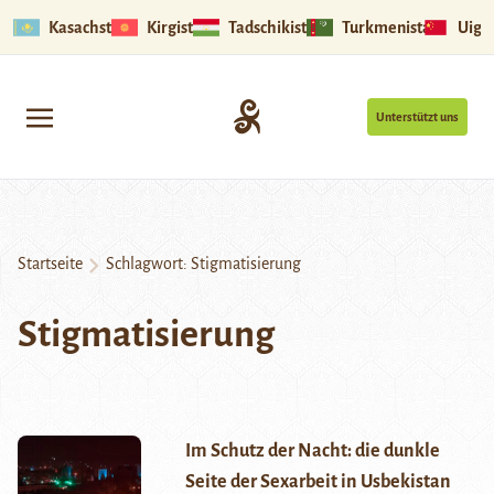
Kasachstan
Kirgistan
Tadschikistan
Turkmenistan
Uigu
Unterstützt uns
Startseite
Schlagwort:
Stigmatisierung
Stigmatisierung
Im Schutz der Nacht: die dunkle
Seite der Sexarbeit in Usbekistan