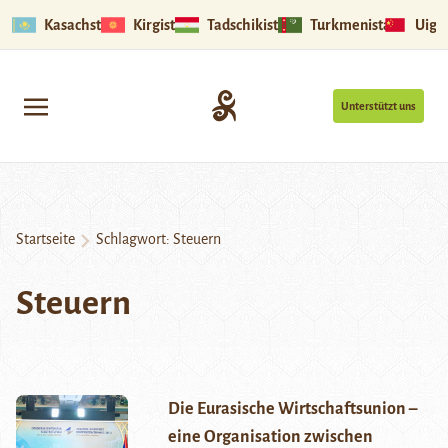
Kasachstan
Kirgistan
Tadschikistan
Turkmenistan
Uigu
Unterstützt uns
Startseite
Schlagwort:
Steuern
Steuern
Die Eurasische Wirtschaftsunion –
eine Organisation zwischen