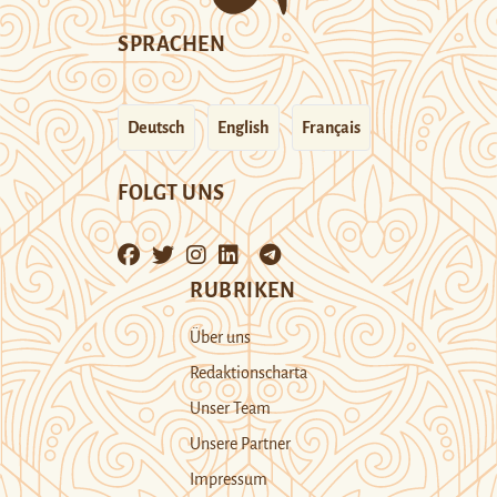
SPRACHEN
Deutsch
English
Français
FOLGT UNS
RUBRIKEN
Über uns
Redaktionscharta
Unser Team
Unsere Partner
Impressum